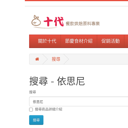
關於十代
節慶食材介紹
促銷活動
搜尋
搜尋 - 依思尼
搜尋
搜尋商品詳細介紹