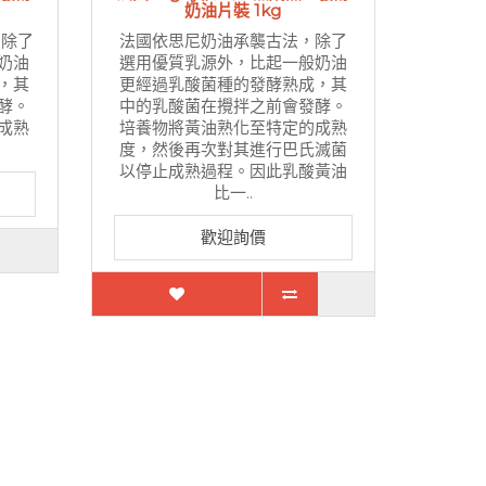
奶油片裝 1kg
，除了
法國依思尼奶油承襲古法，除了
奶油
選用優質乳源外，比起一般奶油
，其
更經過乳酸菌種的發酵熟成，其
酵。
中的乳酸菌在攪拌之前會發酵。
成熟
培養物將黃油熟化至特定的成熟
度，然後再次對其進行巴氏滅菌
以停止成熟過程。因此乳酸黃油
比一..
歡迎詢價