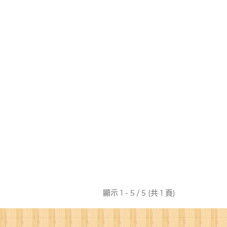
顯示 1 - 5 / 5 (共 1 頁)