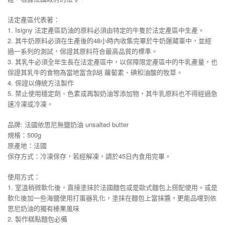
法定產區代表著：
1. Isigny 法定產區奶油的原料必須由特定的牛隻於法定產區中生產。
2. 其牛奶原料必須在生產後的48小時內收集完畢於牛奶運藏車中，並經
過一系列的測試，保證其原料符合最高品質的標準。
3. 其乳牛必須全年生長在法定產區中，以保障限定產區中的牛乳產量，也
保證其乳牛的食物為當地富含β胡 蘿蔔素、碘和油酸的牧草。
4. 保證以傳統方法製作
5. 禁止使用穩定劑、色素或再製奶油等添加物，其牛乳原料也不得經過急
速冷凍或冷凍。
品牌: 法國依思尼無鹽奶油 unsalted butter
規格：500g
原產地：法國
保存方式：冷凍保存，若經解凍，請於45日內食用完畢。
使用方式：
1. 室溫稍微軟化後，直接塗抹於法國麵包或是歐式麵包上搭配使用。或是
軟化後加一些海鹽使用打蛋器乳化，塗抹在麵包上當抹醬，更能品嚐到依
思尼奶油的獨有榛果風味
2. 製作糕點麵包必備