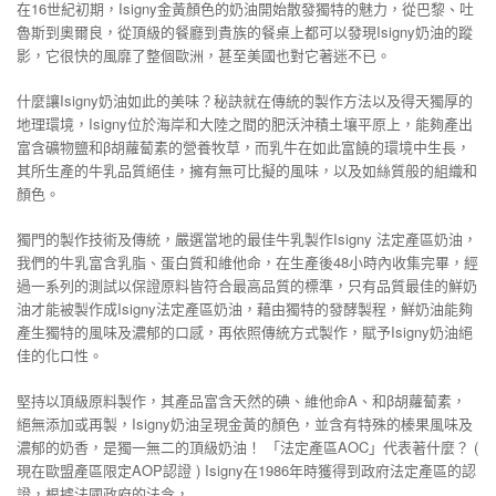
在16世紀初期，Isigny金黃顏色的奶油開始散發獨特的魅力，從巴黎、吐
魯斯到奧爾良，從頂級的餐廳到貴族的餐桌上都可以發現Isigny奶油的蹤
影，它很快的風靡了整個歐洲，甚至美國也對它著迷不已。
什麼讓Isigny奶油如此的美味？秘訣就在傳統的製作方法以及得天獨厚的
地理環境，Isigny位於海岸和大陸之間的肥沃沖積土壤平原上，能夠產出
富含礦物鹽和β胡蘿蔔素的營養牧草，而乳牛在如此富饒的環境中生長，
其所生產的牛乳品質絕佳，擁有無可比擬的風味，以及如絲質般的組織和
顏色。
獨門的製作技術及傳統，嚴選當地的最佳牛乳製作Isigny 法定產區奶油，
我們的牛乳富含乳脂、蛋白質和維他命，在生產後48小時內收集完畢，經
過一系列的測試以保證原料皆符合最高品質的標準，只有品質最佳的鮮奶
油才能被製作成Isigny法定產區奶油，藉由獨特的發酵製程，鮮奶油能夠
產生獨特的風味及濃郁的口感，再依照傳統方式製作，賦予Isigny奶油絕
佳的化口性。
堅持以頂級原料製作，其產品富含天然的碘、維他命A、和β胡蘿蔔素，
絕無添加或再製，Isigny奶油呈現金黃的顏色，並含有特殊的榛果風味及
濃郁的奶香，是獨一無二的頂級奶油！ 「法定產區AOC」代表著什麼？ (
現在歐盟產區限定AOP認證 ) Isigny在1986年時獲得到政府法定產區的認
證，根據法國政府的法令，