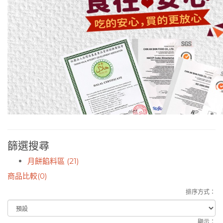
篩選搜尋
月餅餡料區 (21)
商品比較(0)
排序方式：
顯示：