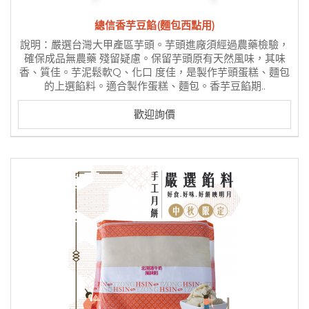
總信香芋豆餡(麵包西點用)
說明：嚴選台灣大甲產區芋頭。芋頭進廠須經過農藥檢驗，
確保成品無農藥 殘留疑慮。保留芋頭原有天然風味，其味
香、質佳。芋泥鬆軟Q、化口 度佳，是製作芋頭蛋糕、麵包
的上選餡料。適合製作蛋糕、麵包。香芋豆餡期..
歡迎詢價