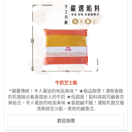
牛奶芝士餡
❛❛顛覆傳統！令人著迷的吮指美味 ❜❜ ★極品醇厚！濃郁香醇
的乳酪融合着香甜迷人的牛奶 ★低甜度！餡料與起司鹹香完
美結合，令人著迷的吮指美味 ★香甜鹹不膩！濃郁乳酪交織
清爽綠豆沙餡，柔和的鹹香交..
歡迎詢價