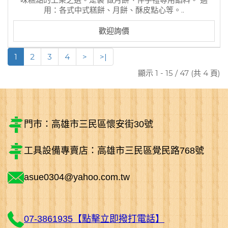
用：各式中式糕餅、月餅、酥皮點心等。..
歡迎詢價
1
2
3
4
>
>|
顯示 1 - 15 / 47 (共 4 頁)
門市：高雄市三民區懷安街30號
工具設備專賣店：高雄市三民區覺民路768號
asue0304@yahoo.com.tw
07-3861935【點擊立即撥打電話】