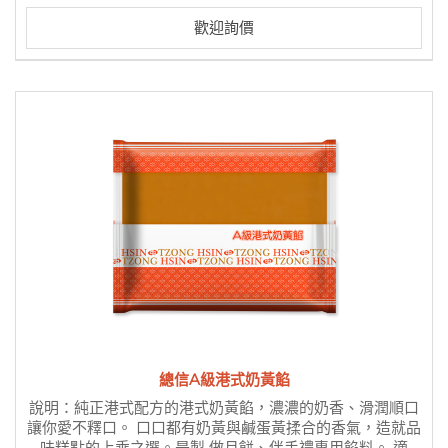
歡迎詢價
總信A級港式奶黃餡
說明：純正港式配方的港式奶黃餡，濃濃的奶香、滑潤順口
讓你愛不釋口。 口口都有奶黃與鹹蛋黃揉合的香氣，造就品
味糕點的上乘之選。是製 做月餅、伴手禮專用餡料。 適