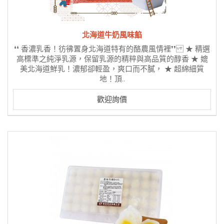
北海道牛奶風味餡
❛❛ 香濃乳香！彷彿置身北海道特有的酪農風情裡❜❜ ★ 精選
高標準之純淨乳源，保留乳源的精粹與高品質的醇香 ★ 媲
美北海道鮮乳！濃郁卻輕盈，爽口而不膩， ★ 超綿細質
地！頂..
歡迎詢價