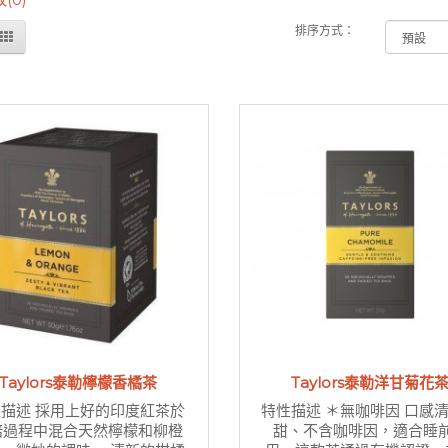
排序方式：
Taylors泰勒檸檬香橘茶
Taylors泰勒洋甘菊花
描述 採用上好的印度紅茶於
特性描述 ＊無咖啡因 口感
焙過程中混合天然檸檬和柳橙
甜、不含咖啡因，適合睡