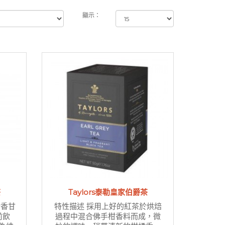
顯示：
茶
Taylors泰勒皇家伯爵茶
清香甘
特性描述 採用上好的紅茶於烘焙
前飲
過程中混合佛手柑香料而成，微