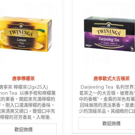
唐寧檸檬茶
唐寧歐式大吉嶺茶
唐寧茶 檸檬茶(2gx25入)
Darjeeling Tea 名列世
mon Tea 以佛手柑和檸檬薰
茗茶之一的大吉嶺，被譽為
成的果香，聞起來充滿檸檬的
中的香檳”，金黃的茶色有
芳，剛入口滿滿檸檬的香味，
回味無限的清淡果香，是產
起來清爽又順口，整個口中充
少的頂級茶品。其細緻的口感
檸檬的芬芳香氣，入喉後..
歡迎詢價
歡迎詢價