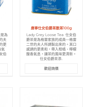
唐寧仕女伯爵茶散茶100g
爵茶是為
Lady Grey Loose Tea 仕女伯
的夫
爵茶是為格雷家族的成員—格雷
的更
二世的夫人所調製出來的。其口
香氣
感調的更柔和，帶入柑橘、檸檬
女伯
酸香氣息，讓茶的風味更清新。
仕女伯爵茶添..
歡迎詢價