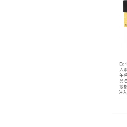
Ea
入
午
品
繁
注入