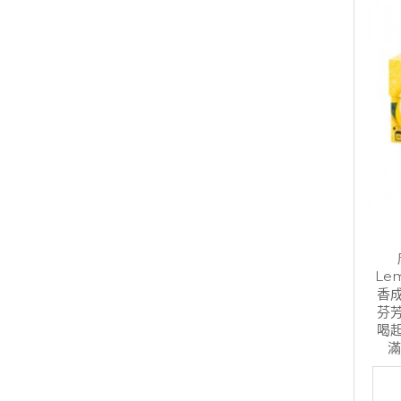
Le
香
芬
喝
滿