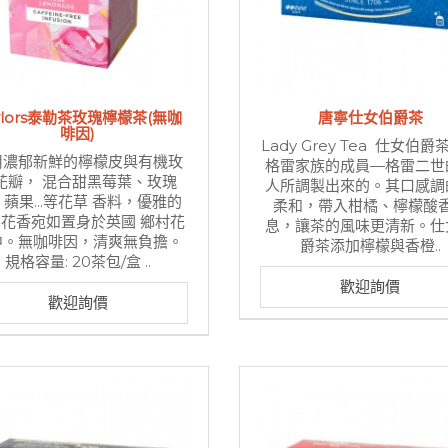
ylors泰勒茶玫瑰檸檬茶(無咖
唐寧仕女伯爵茶
啡因)
Lady Grey Tea 仕女伯
用濃郁新鮮的檸檬皮與有機玫
格雷家族的成員—格雷二世
花瓣， 混合甜黑莓葉、玫瑰
人所調製出來的。其口感調
蘋果...等花草 香料，優雅的
柔和，帶入柑橘、檸檬酸
花香宛如置身於英國 鄉村花
息，讓茶的風味更清新。仕
中。無咖啡因，清爽無負擔。
爵茶添加檸檬與香橙..
規格容量: 20茶包/盒 ..
歡迎詢價
歡迎詢價