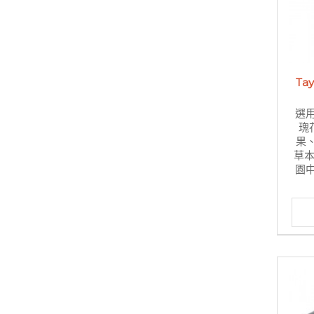
Ta
選
瑰
果、
草本
園