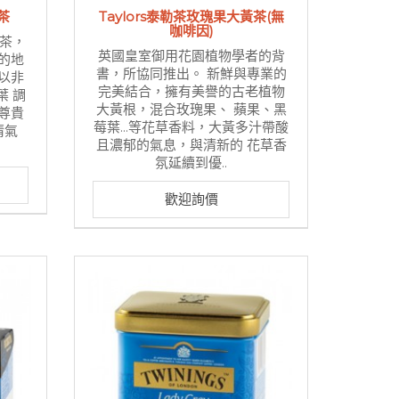
茶
Taylors泰勒茶玫瑰果大黃茶(無
咖啡因)
安茶，
英國皇室御用花園植物學者的背
的地
書，所協同推出。 新鮮與專業的
以非
完美結合，擁有美譽的古老植物
葉 調
大黃根，混合玫瑰果、 蘋果、黑
尊貴
莓葉...等花草香料，大黃多汁帶酸
清氣
且濃郁的氣息，與清新的 花草香
氛延續到優..
歡迎詢價