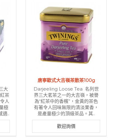
唐寧歐式大吉嶺茶散茶100g
界三大
Darjeeling Loose Tea 名列世
“紅茶
界三大茗茶之一的大吉嶺，被譽
著令人
為“紅茶中的香檳”，金黃的茶色
量極
有著令人回味無限的清淡果香，
適..
是產量極少的頂級茶品。其..
歡迎詢價