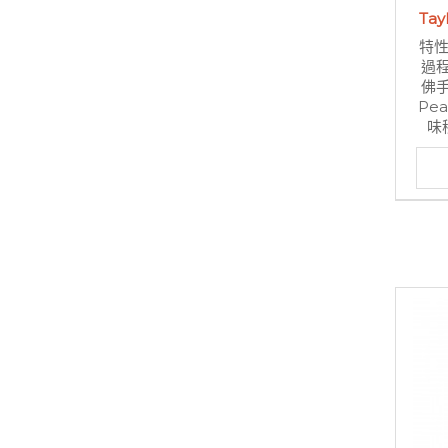
Ta
特性
過
佛手
Pe
味