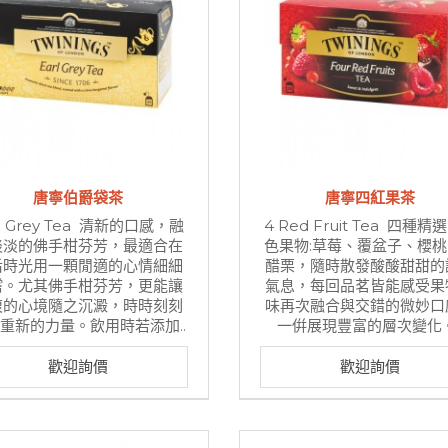
唐寧伯爵袋茶
唐寧四紅果茶
rl Grey Tea 清新的口感，融
4 Red Fruit Tea 四種精
淡淡的佛手柑芬芳，最適合在
色果物:草莓、覆盆子、櫻
后時光用一顆閒適的心情細細
醋栗，隨時散發酸酸甜甜的
嚐。尤其佛手柑芬芳，更能讓
氣息，每回品茗皆能感受果
複的心境隨之沉澱，時時刻刻
味再次融合與交錯的微妙口
重新的力量。飲用時若添加..
一倂展現豐富的層次變化。
歡迎詢價
歡迎詢價