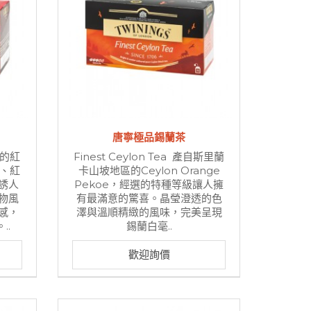
唐寧極品錫蘭茶
選的紅
Finest Ceylon Tea 產自斯里蘭
桃、紅
卡山坡地區的Ceylon Orange
誘人
Pekoe，經選的特種等級讓人擁
物風
有最滿意的驚喜。晶瑩澄透的色
感，
澤與溫順精緻的風味，完美呈現
..
錫蘭白毫..
歡迎詢價