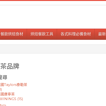
餐飲烘焙食材
烘焙餐飲工具
各式料理必備食材
最新
式茶品牌
搜尋
國Taylors泰勒茶
1)
英國唐寧茶
WININGS (15)
(0)