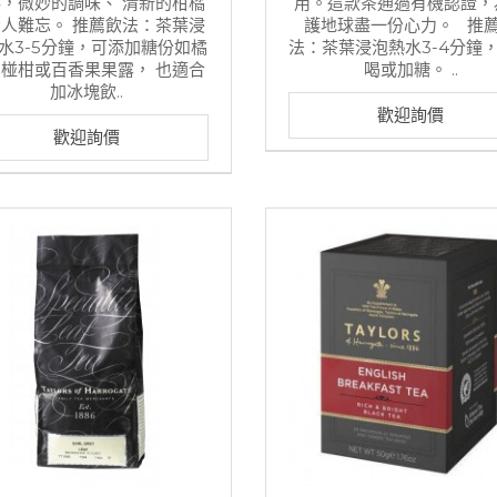
，微妙的調味、 清新的柑橘
用。這款茶通過有機認證，
人難忘。 推薦飲法：茶葉浸
護地球盡一份心力。 推
水3-5分鐘，可添加糖份如橘
法：茶葉浸泡熱水3-4分鐘
椪柑或百香果果露， 也適合
喝或加糖。 ..
加冰塊飲..
歡迎詢價
歡迎詢價