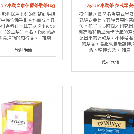
ylors泰勒皇家伯爵茶散茶1kg
Taylors泰勒茶 英式早安
描述 採用上好的紅茶於烘焙
特性描述 既然名為英式早
程中混合佛手柑香料而成。其
就絕對要建立其經典英國茶
柑香料在土耳其以 Princes
位。花了很長時間才研究出
ar（公主梨）聞名，微妙的調
洲高地和斯里蘭卡所產的茶
稍帶清新的柑橘香。 推薦..
配出來的這款茶，不僅帶著
的茶香，喝起來更能讓神
爽、精神奕奕。 推薦..
歡迎詢價
歡迎詢價