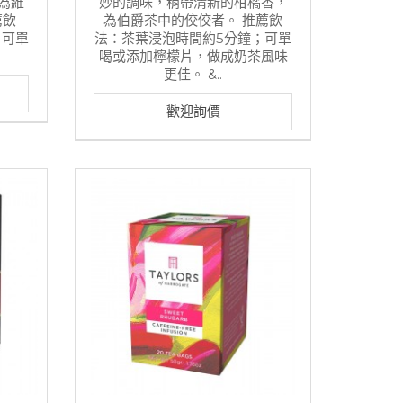
為維
妙的調味，稍帶清新的柑橘香，
薦飲
為伯爵茶中的佼佼者。 推薦飲
，可單
法：茶葉浸泡時間約5分鐘；可單
喝或添加檸檬片，做成奶茶風味
更佳。 &..
歡迎詢價